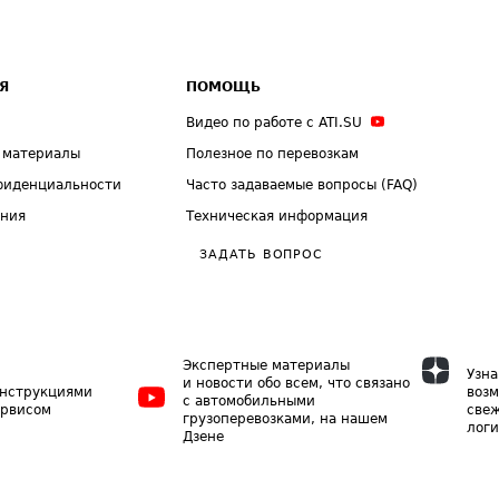
Я
ПОМОЩЬ
Видео по работе с ATI.SU
 материалы
Полезное по перевозкам
фиденциальности
Часто задаваемые вопросы (FAQ)
ения
Техническая информация
ЗАДАТЬ ВОПРОС
Экспертные материалы
Узна
и новости обо всем, что связано
инструкциями
возм
с автомобильными
ервисом
свеж
грузоперевозками, на нашем
логи
Дзене