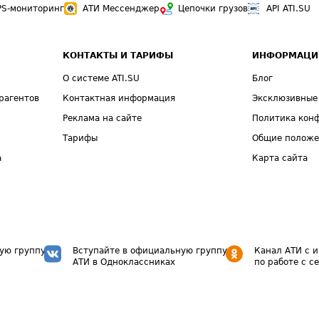
PS-мониторинг
АТИ Мессенджер
Цепочки грузов
API ATI.SU
КОНТАКТЫ И ТАРИФЫ
ИНФОРМАЦИ
О системе ATI.SU
Блог
рагентов
Контактная информация
Эксклюзивные
Реклама на сайте
Политика кон
Тарифы
Общие полож
а
Карта сайта
ую группу
Вступайте в официальную группу
Канал АТИ с 
АТИ в Одноклассниках
по работе с с