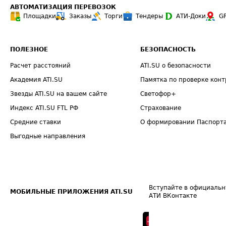
АВТОМАТИЗАЦИЯ ПЕРЕВОЗОК
Площадки
Заказы
Торги
Тендеры
АТИ-Доки
G
ПОЛЕЗНОЕ
БЕЗОПАСНОСТЬ
Расчет расстояний
ATI.SU о безопасности
Академия ATI.SU
Памятка по проверке конт
Звезды ATI.SU на вашем сайте
Светофор+
Индекс ATI.SU FTL РФ
Страхование
Средние ставки
О формировании Паспорт
Выгодные направления
Вступайте в официальн
МОБИЛЬНЫЕ ПРИЛОЖЕНИЯ ATI.SU
АТИ ВКонтакте