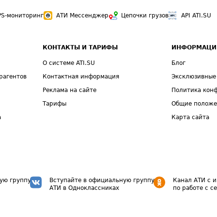
PS-мониторинг
АТИ Мессенджер
Цепочки грузов
API ATI.SU
КОНТАКТЫ И ТАРИФЫ
ИНФОРМАЦИ
О системе ATI.SU
Блог
рагентов
Контактная информация
Эксклюзивные
Реклама на сайте
Политика кон
Тарифы
Общие полож
а
Карта сайта
ую группу
Вступайте в официальную группу
Канал АТИ с 
АТИ в Одноклассниках
по работе с с