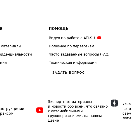
Я
ПОМОЩЬ
Видео по работе с ATI.SU
 материалы
Полезное по перевозкам
фиденциальности
Часто задаваемые вопросы (FAQ)
ения
Техническая информация
ЗАДАТЬ ВОПРОС
Экспертные материалы
Узна
и новости обо всем, что связано
инструкциями
возм
с автомобильными
ервисом
свеж
грузоперевозками, на нашем
логи
Дзене