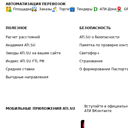
АВТОМАТИЗАЦИЯ ПЕРЕВОЗОК
Площадки
Заказы
Торги
Тендеры
АТИ-Доки
G
ПОЛЕЗНОЕ
БЕЗОПАСНОСТЬ
Расчет расстояний
ATI.SU о безопасности
Академия ATI.SU
Памятка по проверке конт
Звезды ATI.SU на вашем сайте
Светофор+
Индекс ATI.SU FTL РФ
Страхование
Средние ставки
О формировании Паспорт
Выгодные направления
Вступайте в официальн
МОБИЛЬНЫЕ ПРИЛОЖЕНИЯ ATI.SU
АТИ ВКонтакте