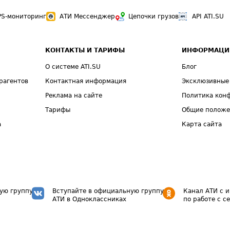
PS-мониторинг
АТИ Мессенджер
Цепочки грузов
API ATI.SU
КОНТАКТЫ И ТАРИФЫ
ИНФОРМАЦИ
О системе ATI.SU
Блог
рагентов
Контактная информация
Эксклюзивные
Реклама на сайте
Политика кон
Тарифы
Общие полож
а
Карта сайта
ую группу
Вступайте в официальную группу
Канал АТИ с 
АТИ в Одноклассниках
по работе с с