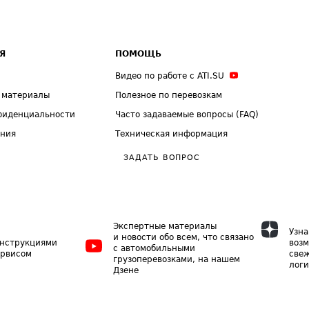
Я
ПОМОЩЬ
Видео по работе с ATI.SU
 материалы
Полезное по перевозкам
фиденциальности
Часто задаваемые вопросы (FAQ)
ения
Техническая информация
ЗАДАТЬ ВОПРОС
Экспертные материалы
Узна
и новости обо всем, что связано
инструкциями
возм
с автомобильными
ервисом
свеж
грузоперевозками, на нашем
логи
Дзене