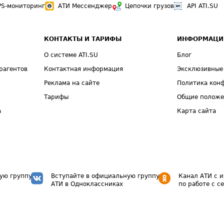
PS-мониторинг
АТИ Мессенджер
Цепочки грузов
API ATI.SU
КОНТАКТЫ И ТАРИФЫ
ИНФОРМАЦИ
О системе ATI.SU
Блог
рагентов
Контактная информация
Эксклюзивные
Реклама на сайте
Политика кон
Тарифы
Общие полож
а
Карта сайта
ую группу
Вступайте в официальную группу
Канал АТИ с 
АТИ в Одноклассниках
по работе с с