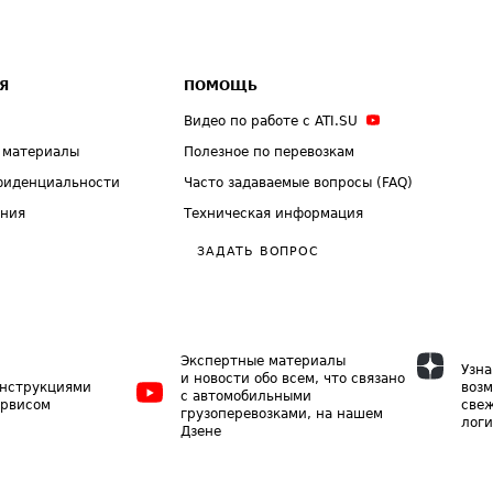
Я
ПОМОЩЬ
Видео по работе с ATI.SU
 материалы
Полезное по перевозкам
фиденциальности
Часто задаваемые вопросы (FAQ)
ения
Техническая информация
ЗАДАТЬ ВОПРОС
Экспертные материалы
Узна
и новости обо всем, что связано
инструкциями
возм
с автомобильными
ервисом
свеж
грузоперевозками, на нашем
логи
Дзене