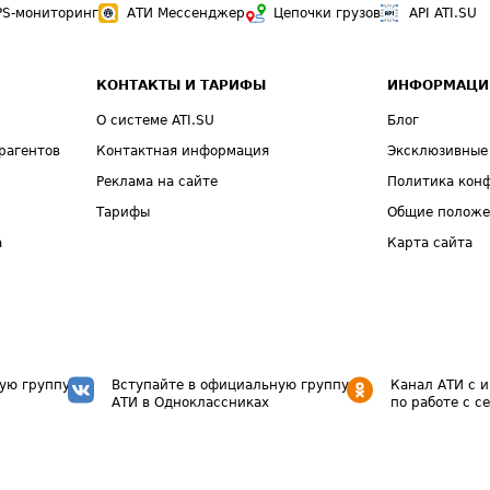
PS-мониторинг
АТИ Мессенджер
Цепочки грузов
API ATI.SU
КОНТАКТЫ И ТАРИФЫ
ИНФОРМАЦИ
О системе ATI.SU
Блог
рагентов
Контактная информация
Эксклюзивные
Реклама на сайте
Политика кон
Тарифы
Общие полож
а
Карта сайта
ую группу
Вступайте в официальную группу
Канал АТИ с 
АТИ в Одноклассниках
по работе с с