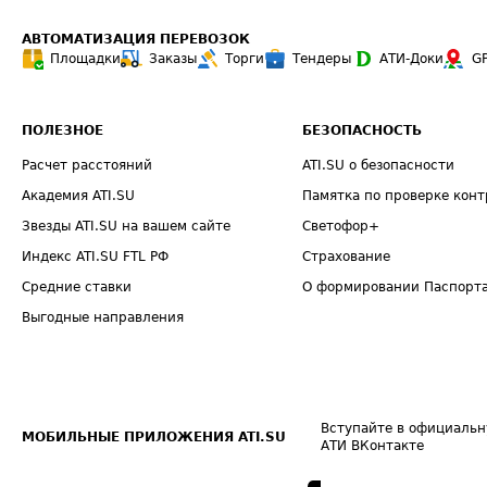
АВТОМАТИЗАЦИЯ ПЕРЕВОЗОК
Площадки
Заказы
Торги
Тендеры
АТИ-Доки
G
ПОЛЕЗНОЕ
БЕЗОПАСНОСТЬ
Расчет расстояний
ATI.SU о безопасности
Академия ATI.SU
Памятка по проверке конт
Звезды ATI.SU на вашем сайте
Светофор+
Индекс ATI.SU FTL РФ
Страхование
Средние ставки
О формировании Паспорт
Выгодные направления
Вступайте в официальн
МОБИЛЬНЫЕ ПРИЛОЖЕНИЯ ATI.SU
АТИ ВКонтакте