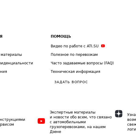
Я
ПОМОЩЬ
Видео по работе с ATI.SU
 материалы
Полезное по перевозкам
фиденциальности
Часто задаваемые вопросы (FAQ)
ения
Техническая информация
ЗАДАТЬ ВОПРОС
Экспертные материалы
Узна
и новости обо всем, что связано
инструкциями
возм
с автомобильными
ервисом
свеж
грузоперевозками, на нашем
логи
Дзене