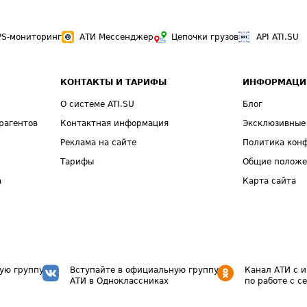
PS-мониторинг
АТИ Мессенджер
Цепочки грузов
API ATI.SU
КОНТАКТЫ И ТАРИФЫ
ИНФОРМАЦИ
О системе ATI.SU
Блог
рагентов
Контактная информация
Эксклюзивные
Реклама на сайте
Политика кон
Тарифы
Общие полож
а
Карта сайта
ую группу
Вступайте в официальную группу
Канал АТИ с 
АТИ в Одноклассниках
по работе с с