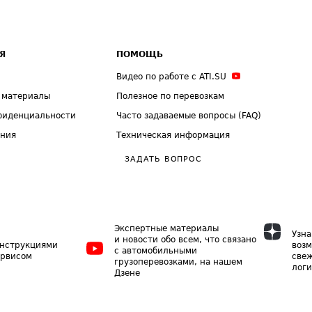
Я
ПОМОЩЬ
Видео по работе с ATI.SU
 материалы
Полезное по перевозкам
фиденциальности
Часто задаваемые вопросы (FAQ)
ения
Техническая информация
ЗАДАТЬ ВОПРОС
Экспертные материалы
Узна
и новости обо всем, что связано
инструкциями
возм
с автомобильными
ервисом
свеж
грузоперевозками, на нашем
логи
Дзене