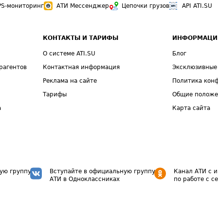
PS-мониторинг
АТИ Мессенджер
Цепочки грузов
API ATI.SU
КОНТАКТЫ И ТАРИФЫ
ИНФОРМАЦИ
О системе ATI.SU
Блог
рагентов
Контактная информация
Эксклюзивные
Реклама на сайте
Политика кон
Тарифы
Общие полож
а
Карта сайта
ую группу
Вступайте в официальную группу
Канал АТИ с 
АТИ в Одноклассниках
по работе с с