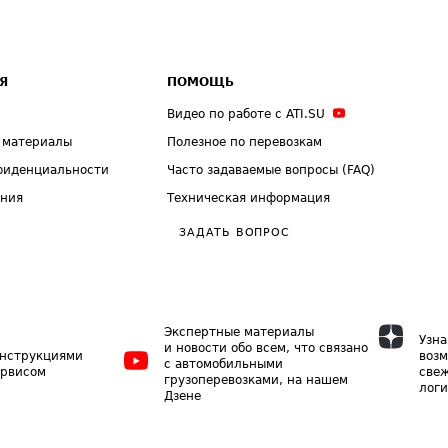
Я
ПОМОЩЬ
Видео по работе с ATI.SU
 материалы
Полезное по перевозкам
фиденциальности
Часто задаваемые вопросы (FAQ)
ения
Техническая информация
ЗАДАТЬ ВОПРОС
Экспертные материалы
Узна
и новости обо всем, что связано
инструкциями
возм
с автомобильными
ервисом
свеж
грузоперевозками, на нашем
логи
Дзене