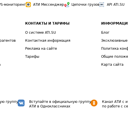
PS-мониторинг
АТИ Мессенджер
Цепочки грузов
API ATI.SU
КОНТАКТЫ И ТАРИФЫ
ИНФОРМАЦИ
О системе ATI.SU
Блог
рагентов
Контактная информация
Эксклюзивные
Реклама на сайте
Политика кон
Тарифы
Общие полож
а
Карта сайта
ую группу
Вступайте в официальную группу
Канал АТИ с 
АТИ в Одноклассниках
по работе с с