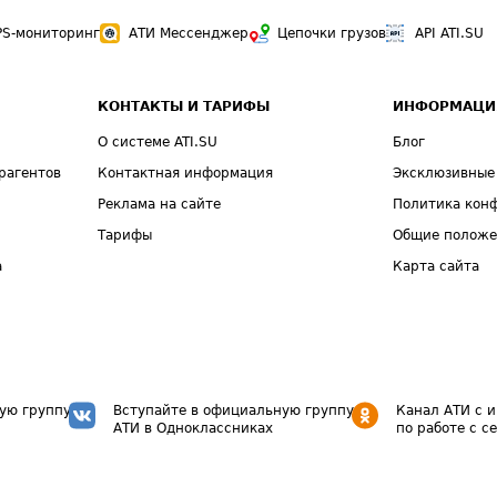
PS-мониторинг
АТИ Мессенджер
Цепочки грузов
API ATI.SU
КОНТАКТЫ И ТАРИФЫ
ИНФОРМАЦИ
О системе ATI.SU
Блог
рагентов
Контактная информация
Эксклюзивные
Реклама на сайте
Политика кон
Тарифы
Общие полож
а
Карта сайта
ую группу
Вступайте в официальную группу
Канал АТИ с 
АТИ в Одноклассниках
по работе с с