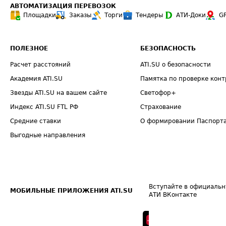
АВТОМАТИЗАЦИЯ ПЕРЕВОЗОК
Площадки
Заказы
Торги
Тендеры
АТИ-Доки
G
ПОЛЕЗНОЕ
БЕЗОПАСНОСТЬ
Расчет расстояний
ATI.SU о безопасности
Академия ATI.SU
Памятка по проверке конт
Звезды ATI.SU на вашем сайте
Светофор+
Индекс ATI.SU FTL РФ
Страхование
Средние ставки
О формировании Паспорт
Выгодные направления
Вступайте в официальн
МОБИЛЬНЫЕ ПРИЛОЖЕНИЯ ATI.SU
АТИ ВКонтакте