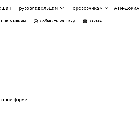
ашин
Грузовладельцам
Перевозчикам
АТИ-Доки
А
Ваши машины
Добавить машину
Заказы
ронной форме