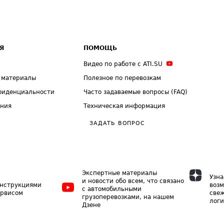
Я
ПОМОЩЬ
Видео по работе с ATI.SU
 материалы
Полезное по перевозкам
фиденциальности
Часто задаваемые вопросы (FAQ)
ения
Техническая информация
ЗАДАТЬ ВОПРОС
Экспертные материалы
Узна
и новости обо всем, что связано
инструкциями
возм
с автомобильными
ервисом
свеж
грузоперевозками, на нашем
логи
Дзене