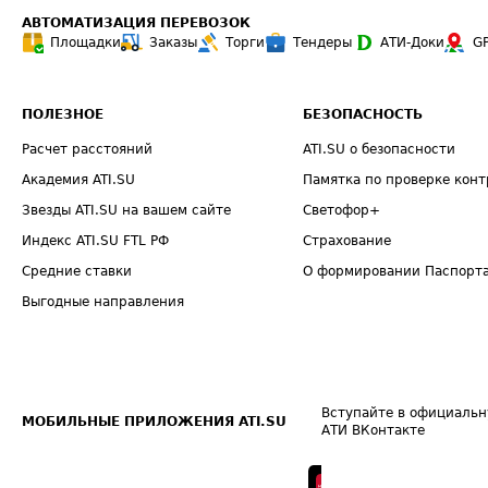
АВТОМАТИЗАЦИЯ ПЕРЕВОЗОК
Площадки
Заказы
Торги
Тендеры
АТИ-Доки
G
ПОЛЕЗНОЕ
БЕЗОПАСНОСТЬ
Расчет расстояний
ATI.SU о безопасности
Академия ATI.SU
Памятка по проверке конт
Звезды ATI.SU на вашем сайте
Светофор+
Индекс ATI.SU FTL РФ
Страхование
Средние ставки
О формировании Паспорт
Выгодные направления
Вступайте в официальн
МОБИЛЬНЫЕ ПРИЛОЖЕНИЯ ATI.SU
АТИ ВКонтакте