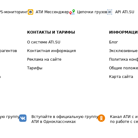
PS-мониторинг
АТИ Мессенджер
Цепочки грузов
API ATI.SU
КОНТАКТЫ И ТАРИФЫ
ИНФОРМАЦИ
О системе ATI.SU
Блог
рагентов
Контактная информация
Эксклюзивные
Реклама на сайте
Политика кон
Тарифы
Общие полож
а
Карта сайта
ую группу
Вступайте в официальную группу
Канал АТИ с 
АТИ в Одноклассниках
по работе с с