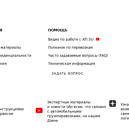
Я
ПОМОЩЬ
Видео по работе с ATI.SU
 материалы
Полезное по перевозкам
фиденциальности
Часто задаваемые вопросы (FAQ)
ения
Техническая информация
ЗАДАТЬ ВОПРОС
Экспертные материалы
Узна
и новости обо всем, что связано
инструкциями
возм
с автомобильными
ервисом
свеж
грузоперевозками, на нашем
логи
Дзене