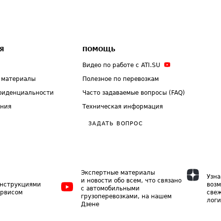
Я
ПОМОЩЬ
Видео по работе с ATI.SU
 материалы
Полезное по перевозкам
фиденциальности
Часто задаваемые вопросы (FAQ)
ения
Техническая информация
ЗАДАТЬ ВОПРОС
Экспертные материалы
Узна
и новости обо всем, что связано
инструкциями
возм
с автомобильными
ервисом
свеж
грузоперевозками, на нашем
логи
Дзене