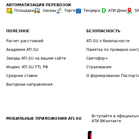
АВТОМАТИЗАЦИЯ ПЕРЕВОЗОК
Площадки
Заказы
Торги
Тендеры
АТИ-Доки
G
ПОЛЕЗНОЕ
БЕЗОПАСНОСТЬ
Расчет расстояний
ATI.SU о безопасности
Академия ATI.SU
Памятка по проверке конт
Звезды ATI.SU на вашем сайте
Светофор+
Индекс ATI.SU FTL РФ
Страхование
Средние ставки
О формировании Паспорт
Выгодные направления
Вступайте в официальн
МОБИЛЬНЫЕ ПРИЛОЖЕНИЯ ATI.SU
АТИ ВКонтакте