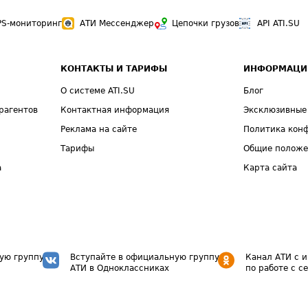
PS-мониторинг
АТИ Мессенджер
Цепочки грузов
API ATI.SU
КОНТАКТЫ И ТАРИФЫ
ИНФОРМАЦИ
О системе ATI.SU
Блог
рагентов
Контактная информация
Эксклюзивные
Реклама на сайте
Политика кон
Тарифы
Общие полож
а
Карта сайта
ую группу
Вступайте в официальную группу
Канал АТИ с 
АТИ в Одноклассниках
по работе с с