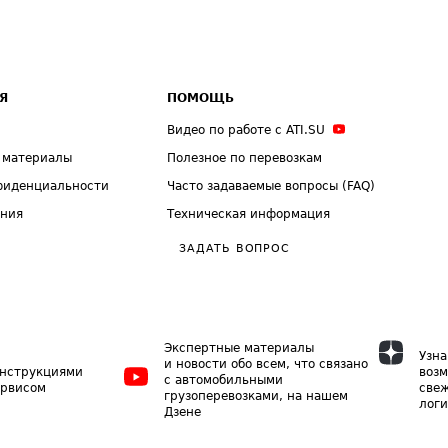
Я
ПОМОЩЬ
Видео по работе с ATI.SU
 материалы
Полезное по перевозкам
фиденциальности
Часто задаваемые вопросы (FAQ)
ения
Техническая информация
ЗАДАТЬ ВОПРОС
Экспертные материалы
Узна
и новости обо всем, что связано
инструкциями
возм
с автомобильными
ервисом
свеж
грузоперевозками, на нашем
логи
Дзене