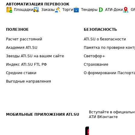
АВТОМАТИЗАЦИЯ ПЕРЕВОЗОК
Площадки
Заказы
Торги
Тендеры
АТИ-Доки
G
ПОЛЕЗНОЕ
БЕЗОПАСНОСТЬ
Расчет расстояний
ATI.SU о безопасности
Академия ATI.SU
Памятка по проверке конт
Звезды ATI.SU на вашем сайте
Светофор+
Индекс ATI.SU FTL РФ
Страхование
Средние ставки
О формировании Паспорт
Выгодные направления
Вступайте в официальн
МОБИЛЬНЫЕ ПРИЛОЖЕНИЯ ATI.SU
АТИ ВКонтакте