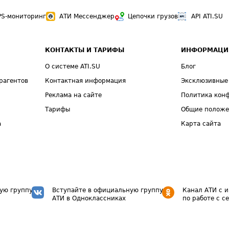
PS-мониторинг
АТИ Мессенджер
Цепочки грузов
API ATI.SU
КОНТАКТЫ И ТАРИФЫ
ИНФОРМАЦИ
О системе ATI.SU
Блог
рагентов
Контактная информация
Эксклюзивные
Реклама на сайте
Политика кон
Тарифы
Общие полож
а
Карта сайта
ую группу
Вступайте в официальную группу
Канал АТИ с 
АТИ в Одноклассниках
по работе с с