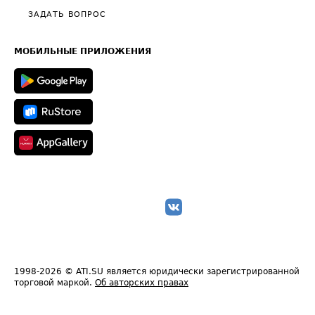
Полезное по перевозкам
Общие положения
ЗАДАТЬ ВОПРОС
Часто задаваемые вопросы (FAQ)
Карта сайта
Техническая информация
МОБИЛЬНЫЕ ПРИЛОЖЕНИЯ
1998-2026
© ATI.SU является юридически зарегистрированной
торговой маркой.
Об авторских правах