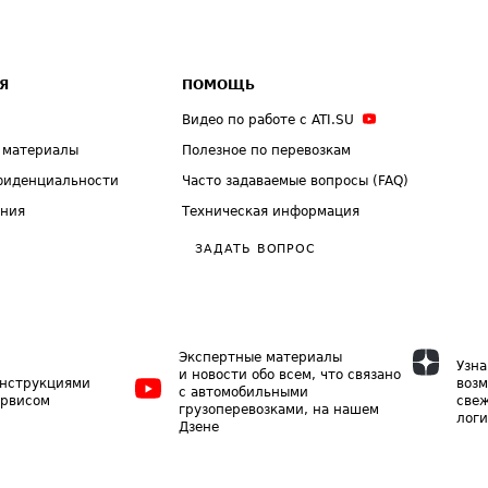
Я
ПОМОЩЬ
Видео по работе с ATI.SU
 материалы
Полезное по перевозкам
фиденциальности
Часто задаваемые вопросы (FAQ)
ения
Техническая информация
ЗАДАТЬ ВОПРОС
Экспертные материалы
Узна
и новости обо всем, что связано
инструкциями
возм
с автомобильными
ервисом
свеж
грузоперевозками, на нашем
логи
Дзене