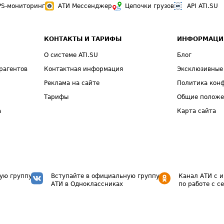
PS-мониторинг
АТИ Мессенджер
Цепочки грузов
API ATI.SU
КОНТАКТЫ И ТАРИФЫ
ИНФОРМАЦИ
О системе ATI.SU
Блог
рагентов
Контактная информация
Эксклюзивные
Реклама на сайте
Политика кон
Тарифы
Общие полож
а
Карта сайта
ую группу
Вступайте в официальную группу
Канал АТИ с 
АТИ в Одноклассниках
по работе с с