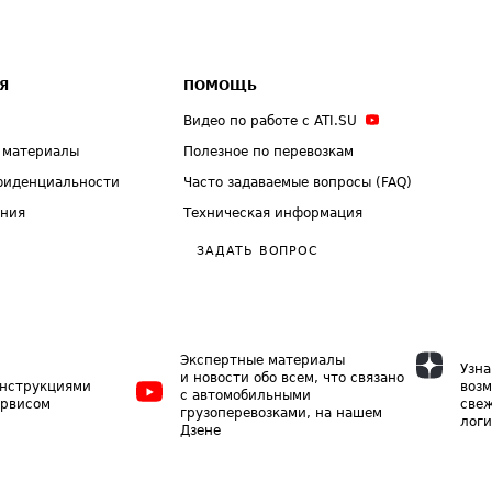
Я
ПОМОЩЬ
Видео по работе с ATI.SU
 материалы
Полезное по перевозкам
фиденциальности
Часто задаваемые вопросы (FAQ)
ения
Техническая информация
ЗАДАТЬ ВОПРОС
Экспертные материалы
Узна
и новости обо всем, что связано
инструкциями
возм
с автомобильными
ервисом
свеж
грузоперевозками, на нашем
логи
Дзене