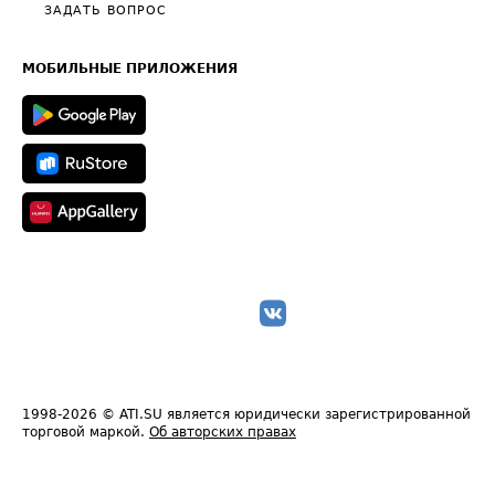
Полезное по перевозкам
Общие положения
ЗАДАТЬ ВОПРОС
Часто задаваемые вопросы (FAQ)
Карта сайта
Техническая информация
МОБИЛЬНЫЕ ПРИЛОЖЕНИЯ
1998-2026
© ATI.SU является юридически зарегистрированной
торговой маркой.
Об авторских правах