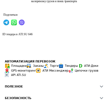
на перевозку грузов и поиск транспорта
Поделиться
ID тендера в ATI.SU
646
АВТОМАТИЗАЦИЯ ПЕРЕВОЗОК
Площадки
Заказы
Торги
Тендеры
АТИ-Доки
GPS-мониторинг
АТИ Мессенджер
Цепочки грузов
API ATI.SU
ПОЛЕЗНОЕ
Расчет расстояний
БЕЗОПАСНОСТЬ
Академия ATI.SU
ATI.SU о безопасности
Звезды ATI.SU на вашем сайте