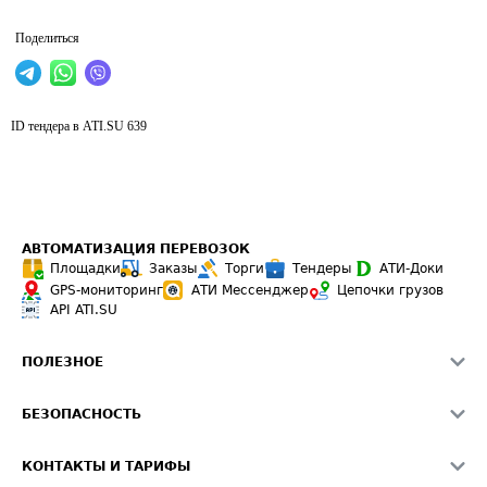
Поделиться
ID тендера в ATI.SU
639
АВТОМАТИЗАЦИЯ ПЕРЕВОЗОК
Площадки
Заказы
Торги
Тендеры
АТИ-Доки
GPS-мониторинг
АТИ Мессенджер
Цепочки грузов
API ATI.SU
ПОЛЕЗНОЕ
Расчет расстояний
БЕЗОПАСНОСТЬ
Академия ATI.SU
ATI.SU о безопасности
Звезды ATI.SU на вашем сайте
КОНТАКТЫ И ТАРИФЫ
Памятка по проверке контрагентов