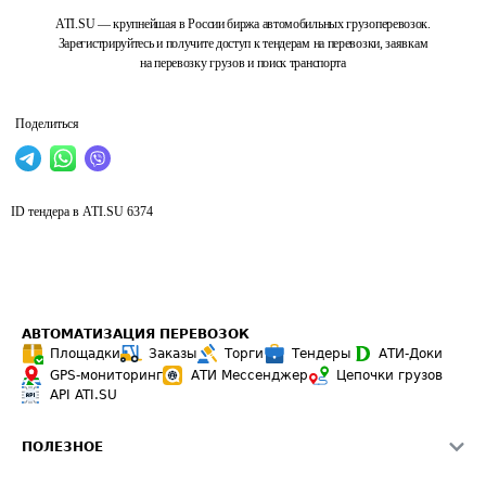
ATI.SU — крупнейшая в России биржа автомобильных грузоперевозок.
Зарегистрируйтесь и получите доступ к тендерам на перевозки, заявкам
на перевозку грузов и поиск транспорта
Поделиться
ID тендера в ATI.SU
6374
АВТОМАТИЗАЦИЯ ПЕРЕВОЗОК
Площадки
Заказы
Торги
Тендеры
АТИ-Доки
GPS-мониторинг
АТИ Мессенджер
Цепочки грузов
API ATI.SU
ПОЛЕЗНОЕ
Расчет расстояний