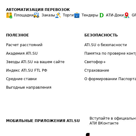
АВТОМАТИЗАЦИЯ ПЕРЕВОЗОК
Площадки
Заказы
Торги
Тендеры
АТИ-Доки
G
ПОЛЕЗНОЕ
БЕЗОПАСНОСТЬ
Расчет расстояний
ATI.SU о безопасности
Академия ATI.SU
Памятка по проверке конт
Звезды ATI.SU на вашем сайте
Светофор+
Индекс ATI.SU FTL РФ
Страхование
Средние ставки
О формировании Паспорт
Выгодные направления
Вступайте в официальн
МОБИЛЬНЫЕ ПРИЛОЖЕНИЯ ATI.SU
АТИ ВКонтакте