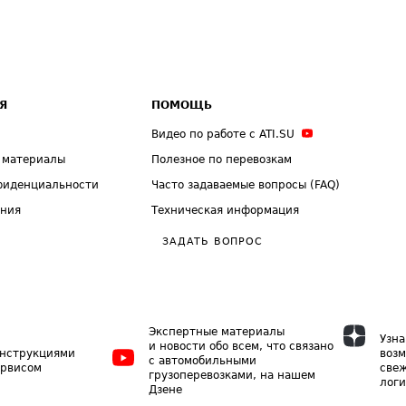
Я
ПОМОЩЬ
Видео по работе с ATI.SU
 материалы
Полезное по перевозкам
фиденциальности
Часто задаваемые вопросы (FAQ)
ения
Техническая информация
ЗАДАТЬ ВОПРОС
Экспертные материалы
Узна
и новости обо всем, что связано
инструкциями
возм
с автомобильными
ервисом
свеж
грузоперевозками, на нашем
логи
Дзене