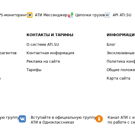
PS-мониторинг
АТИ Мессенджер
Цепочки грузов
API ATI.SU
КОНТАКТЫ И ТАРИФЫ
ИНФОРМАЦИ
О системе ATI.SU
Блог
рагентов
Контактная информация
Эксклюзивные
Реклама на сайте
Политика кон
Тарифы
Общие полож
а
Карта сайта
ую группу
Вступайте в официальную группу
Канал АТИ с 
АТИ в Одноклассниках
по работе с с