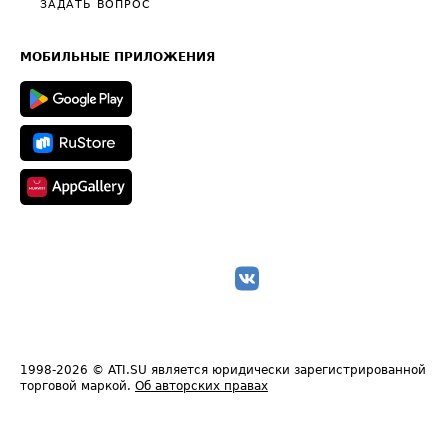
Общие положения
ЗАДАТЬ ВОПРОС
Часто задаваемые вопросы (FAQ)
Карта сайта
Техническая информация
МОБИЛЬНЫЕ ПРИЛОЖЕНИЯ
1998-2026
© ATI.SU является юридически зарегистрированной
торговой маркой.
Об авторских правах