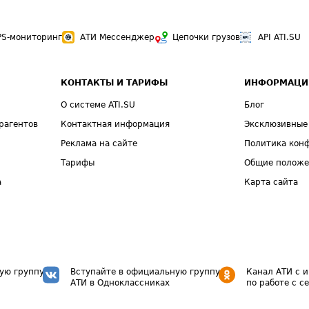
PS-мониторинг
АТИ Мессенджер
Цепочки грузов
API ATI.SU
КОНТАКТЫ И ТАРИФЫ
ИНФОРМАЦИ
О системе ATI.SU
Блог
рагентов
Контактная информация
Эксклюзивные
Реклама на сайте
Политика кон
Тарифы
Общие полож
а
Карта сайта
ую группу
Вступайте в официальную группу
Канал АТИ с 
АТИ в Одноклассниках
по работе с с