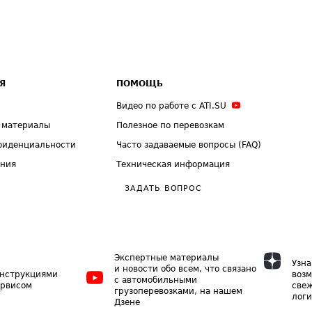
Я
ПОМОЩЬ
Видео по работе с ATI.SU
 материалы
Полезное по перевозкам
фиденциальности
Часто задаваемые вопросы (FAQ)
ения
Техническая информация
ЗАДАТЬ ВОПРОС
Экспертные материалы
Узна
и новости обо всем, что связано
инструкциями
возм
с автомобильными
ервисом
свеж
грузоперевозками, на нашем
логи
Дзене