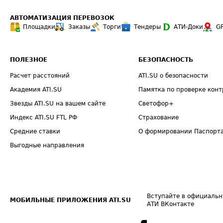
АВТОМАТИЗАЦИЯ ПЕРЕВОЗОК
Площадки
Заказы
Торги
Тендеры
АТИ-Доки
G
ПОЛЕЗНОЕ
БЕЗОПАСНОСТЬ
Расчет расстояний
ATI.SU о безопасности
Академия ATI.SU
Памятка по проверке конт
Звезды ATI.SU на вашем сайте
Светофор+
Индекс ATI.SU FTL РФ
Страхование
Средние ставки
О формировании Паспорт
Выгодные направления
Вступайте в официальн
МОБИЛЬНЫЕ ПРИЛОЖЕНИЯ ATI.SU
АТИ ВКонтакте