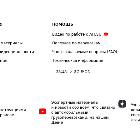
Я
ПОМОЩЬ
Видео по работе с ATI.SU
 материалы
Полезное по перевозкам
фиденциальности
Часто задаваемые вопросы (FAQ)
ения
Техническая информация
ЗАДАТЬ ВОПРОС
Экспертные материалы
Узна
и новости обо всем, что связано
инструкциями
возм
с автомобильными
ервисом
свеж
грузоперевозками, на нашем
логи
Дзене