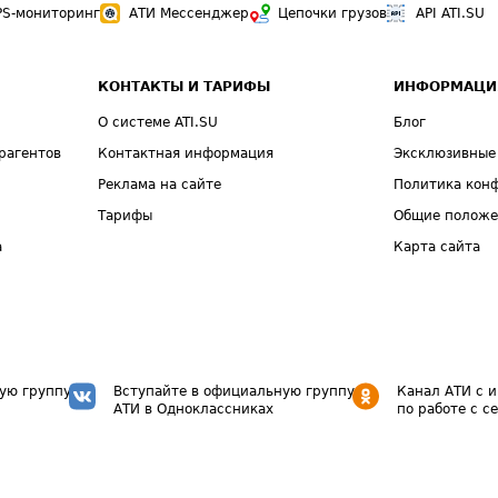
PS-мониторинг
АТИ Мессенджер
Цепочки грузов
API ATI.SU
КОНТАКТЫ И ТАРИФЫ
ИНФОРМАЦИ
О системе ATI.SU
Блог
рагентов
Контактная информация
Эксклюзивные
Реклама на сайте
Политика кон
Тарифы
Общие полож
а
Карта сайта
ую группу
Вступайте в официальную группу
Канал АТИ с 
АТИ в Одноклассниках
по работе с с