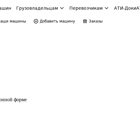
ашин
Грузовладельцам
Перевозчикам
АТИ-Доки
А
Ваши машины
Добавить машину
Заказы
ронной форме