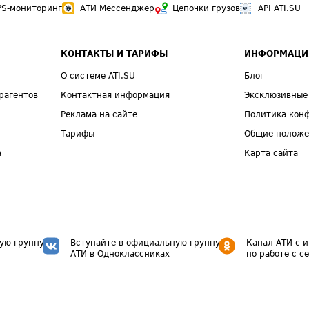
PS-мониторинг
АТИ Мессенджер
Цепочки грузов
API ATI.SU
КОНТАКТЫ И ТАРИФЫ
ИНФОРМАЦИ
О системе ATI.SU
Блог
рагентов
Контактная информация
Эксклюзивные
Реклама на сайте
Политика кон
Тарифы
Общие полож
а
Карта сайта
ую группу
Вступайте в официальную группу
Канал АТИ с 
АТИ в Одноклассниках
по работе с с