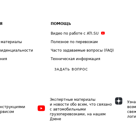
Я
ПОМОЩЬ
Видео по работе с ATI.SU
 материалы
Полезное по перевозкам
фиденциальности
Часто задаваемые вопросы (FAQ)
ения
Техническая информация
ЗАДАТЬ ВОПРОС
Экспертные материалы
Узна
и новости обо всем, что связано
инструкциями
возм
с автомобильными
ервисом
свеж
грузоперевозками, на нашем
логи
Дзене