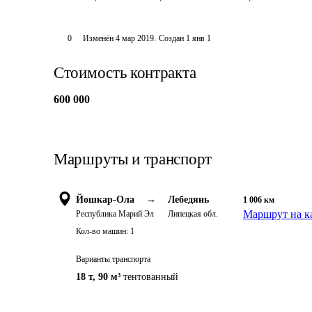
0
Изменён
4 мар 2019
.
Создан
1 янв 1
Стоимость контракта
600 000
Маршруты и транспорт
Йошкар-Ола
→
Лебедянь
1 006
км
Маршрут на к
Республика Марий Эл
Липецкая обл.
Кол-во машин:
1
Варианты транспорта
18 т
,
90 м³
тентованный