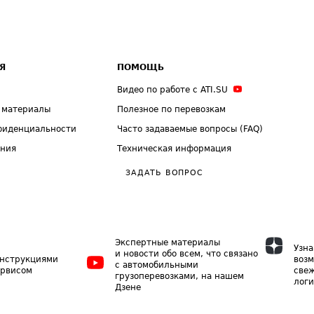
Я
ПОМОЩЬ
Видео по работе с ATI.SU
 материалы
Полезное по перевозкам
фиденциальности
Часто задаваемые вопросы (FAQ)
ения
Техническая информация
ЗАДАТЬ ВОПРОС
Экспертные материалы
Узна
и новости обо всем, что связано
инструкциями
возм
с автомобильными
ервисом
свеж
грузоперевозками, на нашем
логи
Дзене