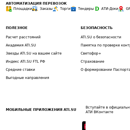
АВТОМАТИЗАЦИЯ ПЕРЕВОЗОК
Площадки
Заказы
Торги
Тендеры
АТИ-Доки
G
ПОЛЕЗНОЕ
БЕЗОПАСНОСТЬ
Расчет расстояний
ATI.SU о безопасности
Академия ATI.SU
Памятка по проверке конт
Звезды ATI.SU на вашем сайте
Светофор+
Индекс ATI.SU FTL РФ
Страхование
Средние ставки
О формировании Паспорт
Выгодные направления
Вступайте в официальн
МОБИЛЬНЫЕ ПРИЛОЖЕНИЯ ATI.SU
АТИ ВКонтакте