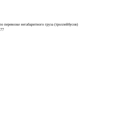
по перевозке негабаритного груза (троллейбусов)
877