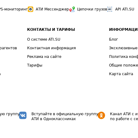
PS-мониторинг
АТИ Мессенджер
Цепочки грузов
API ATI.SU
КОНТАКТЫ И ТАРИФЫ
ИНФОРМАЦИ
О системе ATI.SU
Блог
рагентов
Контактная информация
Эксклюзивные
Реклама на сайте
Политика кон
Тарифы
Общие полож
а
Карта сайта
ую группу
Вступайте в официальную группу
Канал АТИ с 
АТИ в Одноклассниках
по работе с с