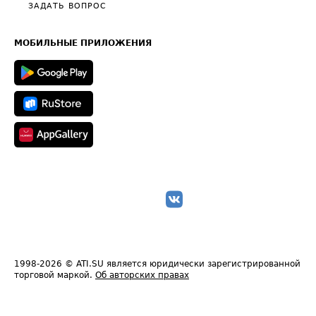
Полезное по перевозкам
Общие положения
ЗАДАТЬ ВОПРОС
Часто задаваемые вопросы (FAQ)
Карта сайта
Техническая информация
МОБИЛЬНЫЕ ПРИЛОЖЕНИЯ
1998-2026
© ATI.SU является юридически зарегистрированной
торговой маркой.
Об авторских правах