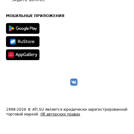
Общие положения
ЗАДАТЬ ВОПРОС
Часто задаваемые вопросы (FAQ)
Карта сайта
Техническая информация
МОБИЛЬНЫЕ ПРИЛОЖЕНИЯ
1998-2026
© ATI.SU является юридически зарегистрированной
торговой маркой.
Об авторских правах