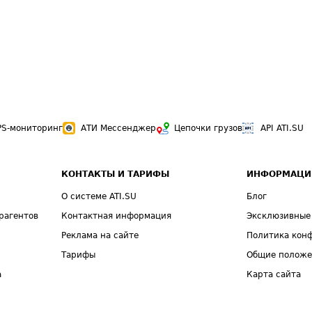
PS-мониторинг
АТИ Мессенджер
Цепочки грузов
API ATI.SU
КОНТАКТЫ И ТАРИФЫ
ИНФОРМАЦИ
О системе ATI.SU
Блог
рагентов
Контактная информация
Эксклюзивные
Реклама на сайте
Политика кон
Тарифы
Общие полож
а
Карта сайта