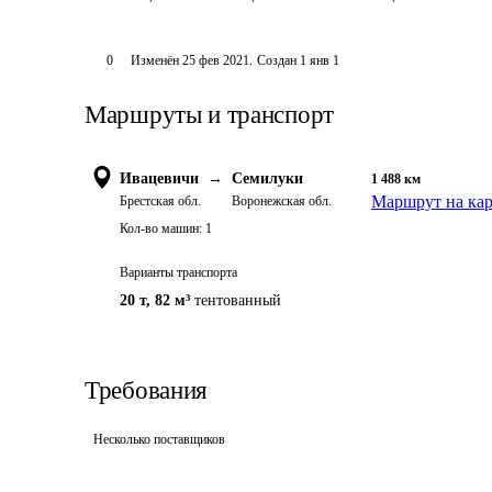
0
Изменён
25 фев 2021
.
Создан
1 янв 1
Маршруты и транспорт
Ивацевичи
→
Семилуки
1 488
км
Маршрут на кар
Брестская обл.
Воронежская обл.
Кол-во машин:
1
Варианты транспорта
20 т
,
82 м³
тентованный
Требования
Несколько поставщиков