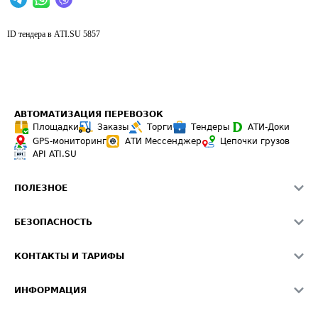
ID тендера в ATI.SU
5857
АВТОМАТИЗАЦИЯ ПЕРЕВОЗОК
Площадки
Заказы
Торги
Тендеры
АТИ-Доки
GPS-мониторинг
АТИ Мессенджер
Цепочки грузов
API ATI.SU
ПОЛЕЗНОЕ
Расчет расстояний
БЕЗОПАСНОСТЬ
Академия ATI.SU
ATI.SU о безопасности
Звезды ATI.SU на вашем сайте
КОНТАКТЫ И ТАРИФЫ
Памятка по проверке контрагентов
Индекс ATI.SU FTL РФ
О системе ATI.SU
Светофор+
Средние ставки
ИНФОРМАЦИЯ
Контактная информация
Страхование
Выгодные направления
Блог