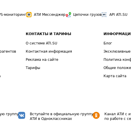
PS-мониторинг
АТИ Мессенджер
Цепочки грузов
API ATI.SU
КОНТАКТЫ И ТАРИФЫ
ИНФОРМАЦИ
О системе ATI.SU
Блог
рагентов
Контактная информация
Эксклюзивные
Реклама на сайте
Политика кон
Тарифы
Общие полож
а
Карта сайта
ую группу
Вступайте в официальную группу
Канал АТИ с 
АТИ в Одноклассниках
по работе с с