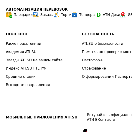
АВТОМАТИЗАЦИЯ ПЕРЕВОЗОК
Площадки
Заказы
Торги
Тендеры
АТИ-Доки
G
ПОЛЕЗНОЕ
БЕЗОПАСНОСТЬ
Расчет расстояний
ATI.SU о безопасности
Академия ATI.SU
Памятка по проверке конт
Звезды ATI.SU на вашем сайте
Светофор+
Индекс ATI.SU FTL РФ
Страхование
Средние ставки
О формировании Паспорт
Выгодные направления
Вступайте в официальн
МОБИЛЬНЫЕ ПРИЛОЖЕНИЯ ATI.SU
АТИ ВКонтакте