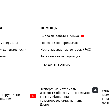
Я
ПОМОЩЬ
Видео по работе с ATI.SU
 материалы
Полезное по перевозкам
фиденциальности
Часто задаваемые вопросы (FAQ)
ения
Техническая информация
ЗАДАТЬ ВОПРОС
Экспертные материалы
Узна
и новости обо всем, что связано
инструкциями
возм
с автомобильными
ервисом
свеж
грузоперевозками, на нашем
логи
Дзене