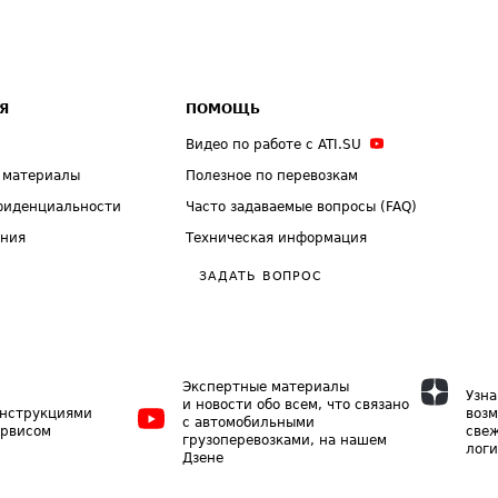
Я
ПОМОЩЬ
Видео по работе с ATI.SU
 материалы
Полезное по перевозкам
фиденциальности
Часто задаваемые вопросы (FAQ)
ения
Техническая информация
ЗАДАТЬ ВОПРОС
Экспертные материалы
Узна
и новости обо всем, что связано
инструкциями
возм
с автомобильными
ервисом
свеж
грузоперевозками, на нашем
логи
Дзене