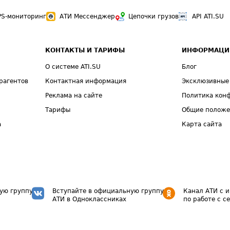
PS-мониторинг
АТИ Мессенджер
Цепочки грузов
API ATI.SU
КОНТАКТЫ И ТАРИФЫ
ИНФОРМАЦИ
О системе ATI.SU
Блог
рагентов
Контактная информация
Эксклюзивные
Реклама на сайте
Политика кон
Тарифы
Общие полож
а
Карта сайта
ую группу
Вступайте в официальную группу
Канал АТИ с 
АТИ в Одноклассниках
по работе с с