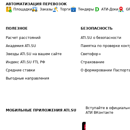
АВТОМАТИЗАЦИЯ ПЕРЕВОЗОК
Площадки
Заказы
Торги
Тендеры
АТИ-Доки
G
ПОЛЕЗНОЕ
БЕЗОПАСНОСТЬ
Расчет расстояний
ATI.SU о безопасности
Академия ATI.SU
Памятка по проверке конт
Звезды ATI.SU на вашем сайте
Светофор+
Индекс ATI.SU FTL РФ
Страхование
Средние ставки
О формировании Паспорт
Выгодные направления
Вступайте в официальн
МОБИЛЬНЫЕ ПРИЛОЖЕНИЯ ATI.SU
АТИ ВКонтакте