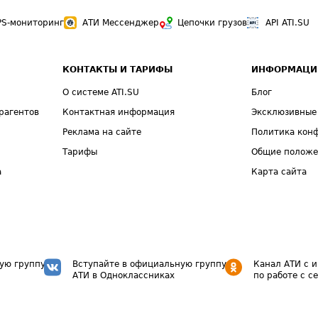
PS-мониторинг
АТИ Мессенджер
Цепочки грузов
API ATI.SU
КОНТАКТЫ И ТАРИФЫ
ИНФОРМАЦИ
О системе ATI.SU
Блог
рагентов
Контактная информация
Эксклюзивные
Реклама на сайте
Политика кон
Тарифы
Общие полож
а
Карта сайта
ую группу
Вступайте в официальную группу
Канал АТИ с 
АТИ в Одноклассниках
по работе с с