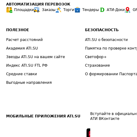
АВТОМАТИЗАЦИЯ ПЕРЕВОЗОК
Площадки
Заказы
Торги
Тендеры
АТИ-Доки
G
ПОЛЕЗНОЕ
БЕЗОПАСНОСТЬ
Расчет расстояний
ATI.SU о безопасности
Академия ATI.SU
Памятка по проверке конт
Звезды ATI.SU на вашем сайте
Светофор+
Индекс ATI.SU FTL РФ
Страхование
Средние ставки
О формировании Паспорт
Выгодные направления
Вступайте в официальн
МОБИЛЬНЫЕ ПРИЛОЖЕНИЯ ATI.SU
АТИ ВКонтакте