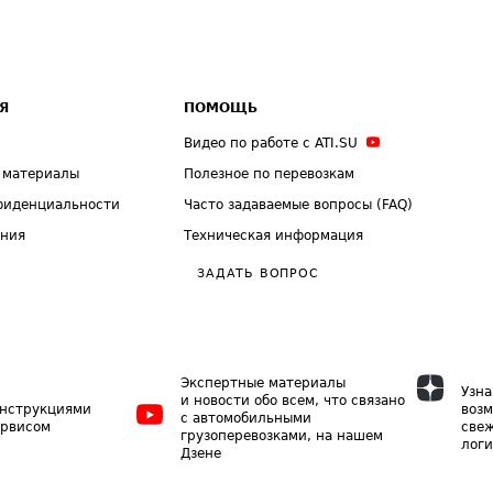
Я
ПОМОЩЬ
Видео по работе с ATI.SU
 материалы
Полезное по перевозкам
фиденциальности
Часто задаваемые вопросы (FAQ)
ения
Техническая информация
ЗАДАТЬ ВОПРОС
Экспертные материалы
Узна
и новости обо всем, что связано
инструкциями
возм
с автомобильными
ервисом
свеж
грузоперевозками, на нашем
логи
Дзене