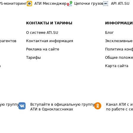
PS-мониторинг
АТИ Мессенджер
Цепочки грузов
API ATI.SU
КОНТАКТЫ И ТАРИФЫ
ИНФОРМАЦИ
О системе ATI.SU
Блог
рагентов
Контактная информация
Эксклюзивные
Реклама на сайте
Политика кон
Тарифы
Общие полож
а
Карта сайта
ую группу
Вступайте в официальную группу
Канал АТИ с 
АТИ в Одноклассниках
по работе с с