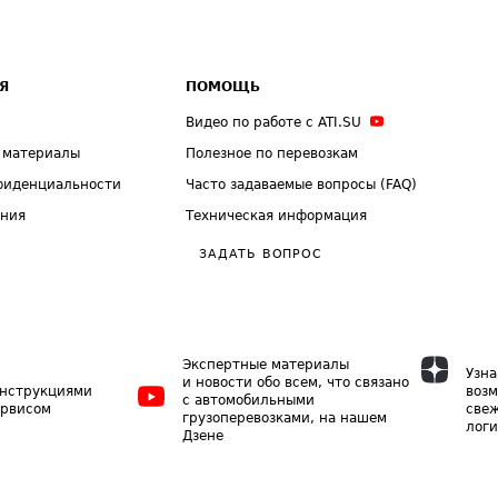
Я
ПОМОЩЬ
Видео по работе с ATI.SU
 материалы
Полезное по перевозкам
фиденциальности
Часто задаваемые вопросы (FAQ)
ения
Техническая информация
ЗАДАТЬ ВОПРОС
Экспертные материалы
Узна
и новости обо всем, что связано
инструкциями
возм
с автомобильными
ервисом
свеж
грузоперевозками, на нашем
логи
Дзене