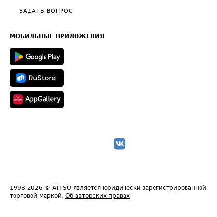
Полезное по перевозкам
Общие положения
ЗАДАТЬ ВОПРОС
Часто задаваемые вопросы (FAQ)
Карта сайта
Техническая информация
МОБИЛЬНЫЕ ПРИЛОЖЕНИЯ
1998-2026
© ATI.SU является юридически зарегистрированной
торговой маркой.
Об авторских правах