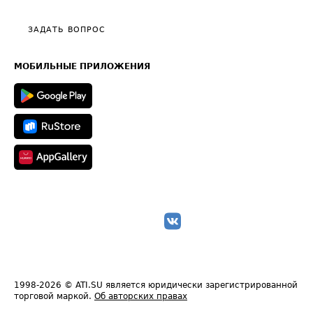
Видео по работе с ATI.SU
Политика конфиденциальности
Полезное по перевозкам
Общие положения
ЗАДАТЬ ВОПРОС
Часто задаваемые вопросы (FAQ)
Карта сайта
Техническая информация
МОБИЛЬНЫЕ ПРИЛОЖЕНИЯ
1998-2026
© ATI.SU является юридически зарегистрированной
торговой маркой.
Об авторских правах