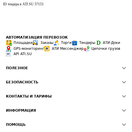
ID тендера в ATI.SU
57153
АВТОМАТИЗАЦИЯ ПЕРЕВОЗОК
Площадки
Заказы
Торги
Тендеры
АТИ-Доки
GPS-мониторинг
АТИ Мессенджер
Цепочки грузов
API ATI.SU
ПОЛЕЗНОЕ
Расчет расстояний
БЕЗОПАСНОСТЬ
Академия ATI.SU
ATI.SU о безопасности
Звезды ATI.SU на вашем сайте
КОНТАКТЫ И ТАРИФЫ
Памятка по проверке контрагентов
Индекс ATI.SU FTL РФ
О системе ATI.SU
Светофор+
Средние ставки
ИНФОРМАЦИЯ
Контактная информация
Страхование
Выгодные направления
Блог
Реклама на сайте
О формировании Паспорта
ПОМОЩЬ
Эксклюзивные материалы
Тарифы