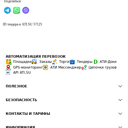
Поделиться
ID тендера в ATI.SU
57125
АВТОМАТИЗАЦИЯ ПЕРЕВОЗОК
Площадки
Заказы
Торги
Тендеры
АТИ-Доки
GPS-мониторинг
АТИ Мессенджер
Цепочки грузов
API ATI.SU
ПОЛЕЗНОЕ
Расчет расстояний
БЕЗОПАСНОСТЬ
Академия ATI.SU
ATI.SU о безопасности
Звезды ATI.SU на вашем сайте
КОНТАКТЫ И ТАРИФЫ
Памятка по проверке контрагентов
Индекс ATI.SU FTL РФ
О системе ATI.SU
Светофор+
Средние ставки
ИНФОРМАЦИЯ