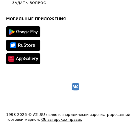
Полезное по перевозкам
Общие положения
ЗАДАТЬ ВОПРОС
Часто задаваемые вопросы (FAQ)
Карта сайта
Техническая информация
МОБИЛЬНЫЕ ПРИЛОЖЕНИЯ
1998-2026
© ATI.SU является юридически зарегистрированной
торговой маркой.
Об авторских правах