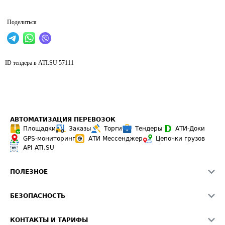
Поделиться
ID тендера в ATI.SU
57111
АВТОМАТИЗАЦИЯ ПЕРЕВОЗОК
Площадки
Заказы
Торги
Тендеры
АТИ-Доки
GPS-мониторинг
АТИ Мессенджер
Цепочки грузов
API ATI.SU
ПОЛЕЗНОЕ
Расчет расстояний
БЕЗОПАСНОСТЬ
Академия ATI.SU
ATI.SU о безопасности
Звезды ATI.SU на вашем сайте
КОНТАКТЫ И ТАРИФЫ