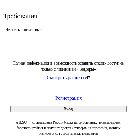
Требования
Несколько поставщиков
Полная информация и возможность оставить отклик доступны
только с лицензией «Тендеры»
Смотреть расценки
Регистрация
Вход
ATI.SU — крупнейшая в России биржа автомобильных грузоперевозок.
Зарегистрируйтесь и получите доступ к тендерам на перевозки, заявкам
на перевозку грузов и поиск транспорта