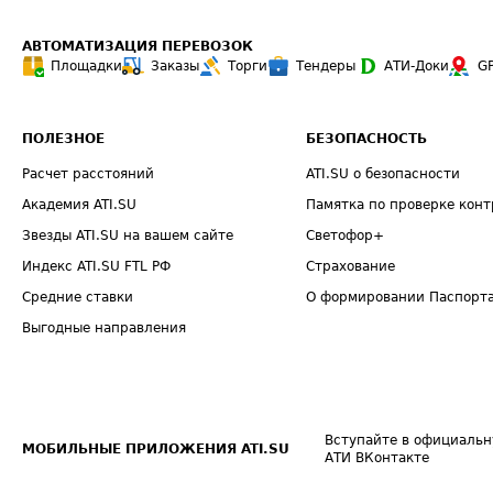
АВТОМАТИЗАЦИЯ ПЕРЕВОЗОК
Площадки
Заказы
Торги
Тендеры
АТИ-Доки
G
ПОЛЕЗНОЕ
БЕЗОПАСНОСТЬ
Расчет расстояний
ATI.SU о безопасности
Академия ATI.SU
Памятка по проверке конт
Звезды ATI.SU на вашем сайте
Светофор+
Индекс ATI.SU FTL РФ
Страхование
Средние ставки
О формировании Паспорт
Выгодные направления
Вступайте в официальн
МОБИЛЬНЫЕ ПРИЛОЖЕНИЯ ATI.SU
АТИ ВКонтакте