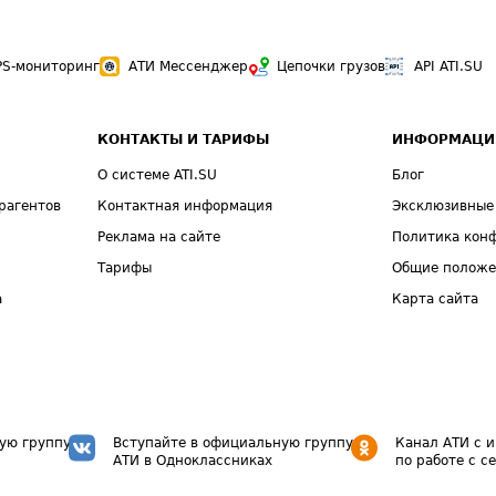
PS-мониторинг
АТИ Мессенджер
Цепочки грузов
API ATI.SU
КОНТАКТЫ И ТАРИФЫ
ИНФОРМАЦИ
О системе ATI.SU
Блог
рагентов
Контактная информация
Эксклюзивные
Реклама на сайте
Политика кон
Тарифы
Общие полож
а
Карта сайта
ую группу
Вступайте в официальную группу
Канал АТИ с 
АТИ в Одноклассниках
по работе с с