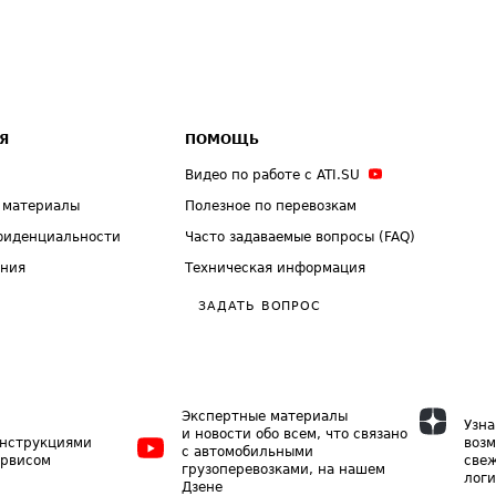
Я
ПОМОЩЬ
Видео по работе с ATI.SU
 материалы
Полезное по перевозкам
фиденциальности
Часто задаваемые вопросы (FAQ)
ения
Техническая информация
ЗАДАТЬ ВОПРОС
Экспертные материалы
Узна
и новости обо всем, что связано
инструкциями
возм
с автомобильными
ервисом
свеж
грузоперевозками, на нашем
логи
Дзене