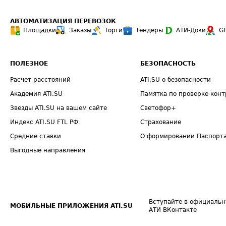
АВТОМАТИЗАЦИЯ ПЕРЕВОЗОК
Площадки
Заказы
Торги
Тендеры
АТИ-Доки
G
ПОЛЕЗНОЕ
БЕЗОПАСНОСТЬ
Расчет расстояний
ATI.SU о безопасности
Академия ATI.SU
Памятка по проверке конт
Звезды ATI.SU на вашем сайте
Светофор+
Индекс ATI.SU FTL РФ
Страхование
Средние ставки
О формировании Паспорт
Выгодные направления
Вступайте в официальн
МОБИЛЬНЫЕ ПРИЛОЖЕНИЯ ATI.SU
АТИ ВКонтакте