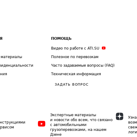
Я
ПОМОЩЬ
Видео по работе с ATI.SU
 материалы
Полезное по перевозкам
фиденциальности
Часто задаваемые вопросы (FAQ)
ения
Техническая информация
ЗАДАТЬ ВОПРОС
Экспертные материалы
Узна
и новости обо всем, что связано
инструкциями
возм
с автомобильными
ервисом
свеж
грузоперевозками, на нашем
логи
Дзене