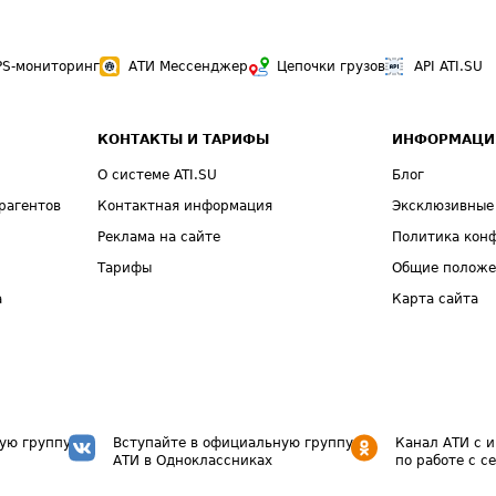
PS-мониторинг
АТИ Мессенджер
Цепочки грузов
API ATI.SU
КОНТАКТЫ И ТАРИФЫ
ИНФОРМАЦИ
О системе ATI.SU
Блог
рагентов
Контактная информация
Эксклюзивные
Реклама на сайте
Политика кон
Тарифы
Общие полож
а
Карта сайта
ую группу
Вступайте в официальную группу
Канал АТИ с 
АТИ в Одноклассниках
по работе с с