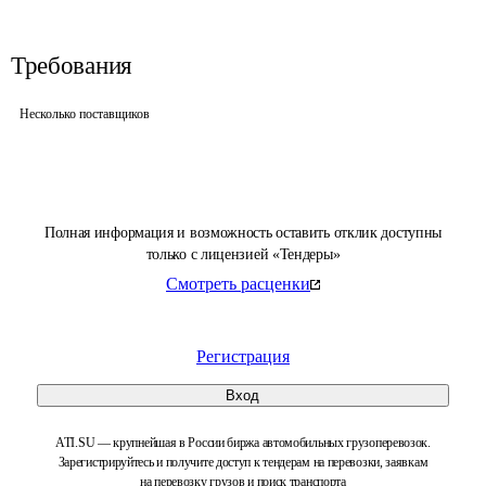
Требования
Несколько поставщиков
Полная информация и возможность оставить отклик доступны
только с лицензией «Тендеры»
Смотреть расценки
Регистрация
Вход
ATI.SU — крупнейшая в России биржа автомобильных грузоперевозок.
Зарегистрируйтесь и получите доступ к тендерам на перевозки, заявкам
на перевозку грузов и поиск транспорта