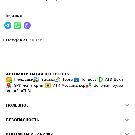
Поделиться
ID тендера в ATI.SU
57062
АВТОМАТИЗАЦИЯ ПЕРЕВОЗОК
Площадки
Заказы
Торги
Тендеры
АТИ-Доки
GPS-мониторинг
АТИ Мессенджер
Цепочки грузов
API ATI.SU
ПОЛЕЗНОЕ
Расчет расстояний
БЕЗОПАСНОСТЬ
Академия ATI.SU
ATI.SU о безопасности
Звезды ATI.SU на вашем сайте
КОНТАКТЫ И ТАРИФЫ