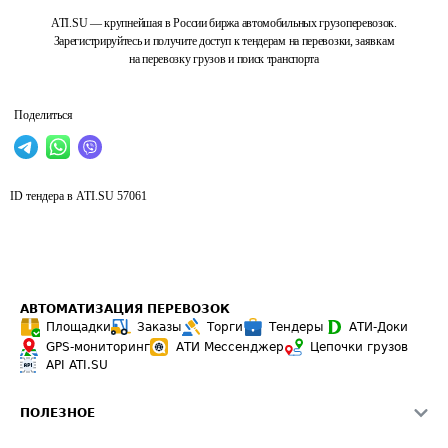
ATI.SU — крупнейшая в России биржа автомобильных грузоперевозок.
Зарегистрируйтесь и получите доступ к тендерам на перевозки, заявкам
на перевозку грузов и поиск транспорта
Поделиться
ID тендера в ATI.SU
57061
АВТОМАТИЗАЦИЯ ПЕРЕВОЗОК
Площадки
Заказы
Торги
Тендеры
АТИ-Доки
GPS-мониторинг
АТИ Мессенджер
Цепочки грузов
API ATI.SU
ПОЛЕЗНОЕ
Расчет расстояний