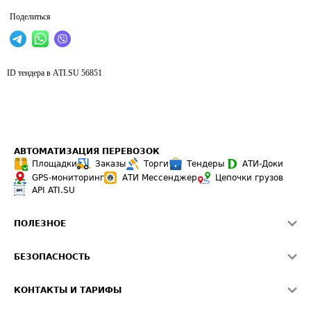
Поделиться
ID тендера в ATI.SU
56851
АВТОМАТИЗАЦИЯ ПЕРЕВОЗОК
Площадки
Заказы
Торги
Тендеры
АТИ-Доки
GPS-мониторинг
АТИ Мессенджер
Цепочки грузов
API ATI.SU
ПОЛЕЗНОЕ
Расчет расстояний
БЕЗОПАСНОСТЬ
Академия ATI.SU
ATI.SU о безопасности
Звезды ATI.SU на вашем сайте
КОНТАКТЫ И ТАРИФЫ
Памятка по проверке контрагентов
Индекс ATI.SU FTL РФ