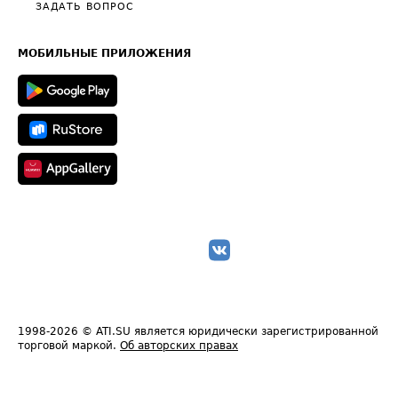
Полезное по перевозкам
Общие положения
ЗАДАТЬ ВОПРОС
Часто задаваемые вопросы (FAQ)
Карта сайта
Техническая информация
МОБИЛЬНЫЕ ПРИЛОЖЕНИЯ
1998-2026
© ATI.SU является юридически зарегистрированной
торговой маркой.
Об авторских правах