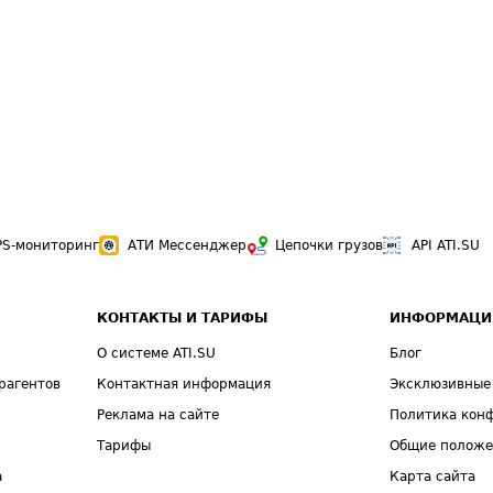
PS-мониторинг
АТИ Мессенджер
Цепочки грузов
API ATI.SU
КОНТАКТЫ И ТАРИФЫ
ИНФОРМАЦИ
О системе ATI.SU
Блог
рагентов
Контактная информация
Эксклюзивные
Реклама на сайте
Политика кон
Тарифы
Общие полож
а
Карта сайта