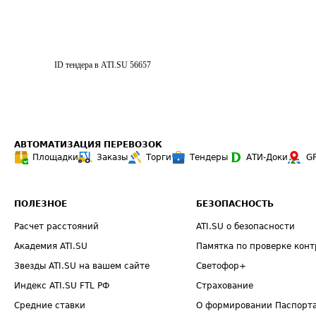
ID тендера в ATI.SU
56657
АВТОМАТИЗАЦИЯ ПЕРЕВОЗОК
Площадки
Заказы
Торги
Тендеры
АТИ-Доки
G
ПОЛЕЗНОЕ
БЕЗОПАСНОСТЬ
Расчет расстояний
ATI.SU о безопасности
Академия ATI.SU
Памятка по проверке конт
Звезды ATI.SU на вашем сайте
Светофор+
Индекс ATI.SU FTL РФ
Страхование
Средние ставки
О формировании Паспорт