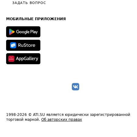
Полезное по перевозкам
Общие положения
ЗАДАТЬ ВОПРОС
Часто задаваемые вопросы (FAQ)
Карта сайта
Техническая информация
МОБИЛЬНЫЕ ПРИЛОЖЕНИЯ
1998-2026
© ATI.SU является юридически зарегистрированной
торговой маркой.
Об авторских правах