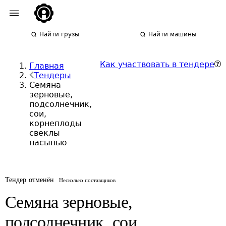
Найти грузы
Найти машины
Как участвовать в тендере
Главная
Тендеры
Семяна
зерновые,
подсолнечник,
сои,
корнеплоды
свеклы
насыпью
Тендер отменён
Несколько поставщиков
Семяна зерновые,
подсолнечник, сои,