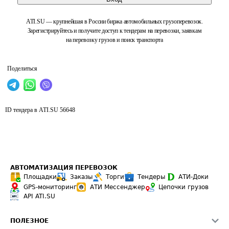
ATI.SU — крупнейшая в России биржа автомобильных грузоперевозок.
Зарегистрируйтесь и получите доступ к тендерам на перевозки, заявкам
на перевозку грузов и поиск транспорта
Поделиться
ID тендера в ATI.SU
56648
АВТОМАТИЗАЦИЯ ПЕРЕВОЗОК
Площадки
Заказы
Торги
Тендеры
АТИ-Доки
GPS-мониторинг
АТИ Мессенджер
Цепочки грузов
API ATI.SU
ПОЛЕЗНОЕ