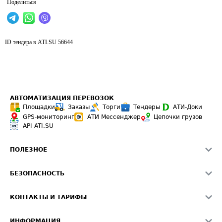
Поделиться
ID тендера в ATI.SU
56644
АВТОМАТИЗАЦИЯ ПЕРЕВОЗОК
Площадки
Заказы
Торги
Тендеры
АТИ-Доки
GPS-мониторинг
АТИ Мессенджер
Цепочки грузов
API ATI.SU
ПОЛЕЗНОЕ
Расчет расстояний
БЕЗОПАСНОСТЬ
Академия ATI.SU
ATI.SU о безопасности
Звезды ATI.SU на вашем сайте
КОНТАКТЫ И ТАРИФЫ
Памятка по проверке контрагентов
Индекс ATI.SU FTL РФ
О системе ATI.SU
Светофор+
Средние ставки
ИНФОРМАЦИЯ