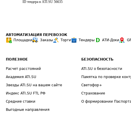
ID тендера в ATI.SU
56635
АВТОМАТИЗАЦИЯ ПЕРЕВОЗОК
Площадки
Заказы
Торги
Тендеры
АТИ-Доки
G
ПОЛЕЗНОЕ
БЕЗОПАСНОСТЬ
Расчет расстояний
ATI.SU о безопасности
Академия ATI.SU
Памятка по проверке конт
Звезды ATI.SU на вашем сайте
Светофор+
Индекс ATI.SU FTL РФ
Страхование
Средние ставки
О формировании Паспорт
Выгодные направления