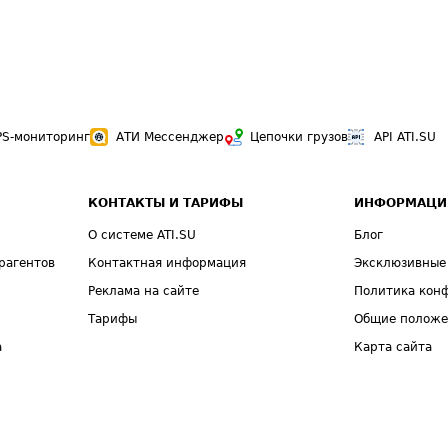
PS-мониторинг
АТИ Мессенджер
Цепочки грузов
API ATI.SU
КОНТАКТЫ И ТАРИФЫ
ИНФОРМАЦИ
О системе ATI.SU
Блог
рагентов
Контактная информация
Эксклюзивные
Реклама на сайте
Политика кон
Тарифы
Общие полож
а
Карта сайта